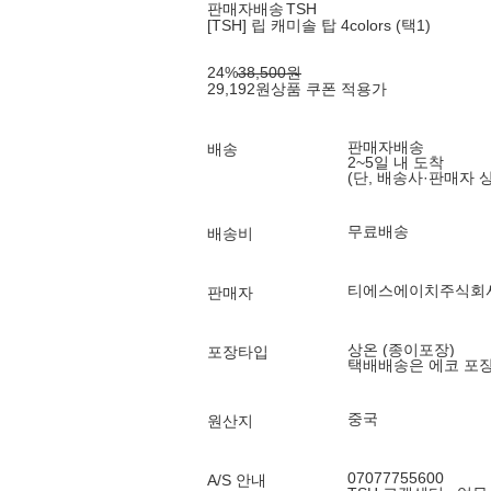
판매자배송
TSH
[TSH] 립 캐미솔 탑 4colors (택1)
24
%
38,500
원
29,192
원
상품 쿠폰 적용가
판매자배송
배송
2~5일 내 도착
(단, 배송사·판매자 
무료배송
배송비
티에스에이치주식회
판매자
상온 (종이포장)
포장타입
택배배송은 에코 포
중국
원산지
07077755600
A/S 안내