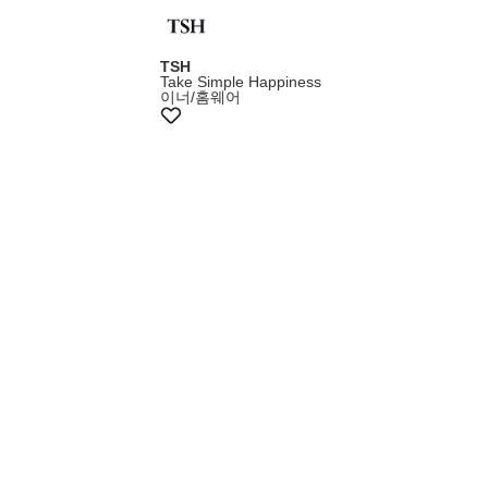
TSH
Take Simple Happiness
이너/홈웨어