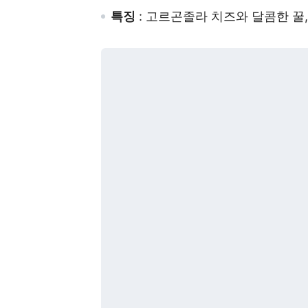
특징
: 고르곤졸라 치즈와 달콤한 꿀