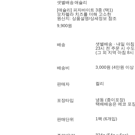
샛별배송
애슐리
[애슐리] 피자바이트 3종 (택1)
모차렐라 치즈를 더해 고소한
원산지:
상품설명/상세정보 참조
9,900
원
샛별배송 · 내일 아침
배송
23시 전 주문 시 수
(그 외 지역 아침 8시
3,000원 (4만원 이상
배송비
컬리
판매자
냉동 (종이포장)
포장타입
택배배송은 에코 포
1팩 (6개입)
판매단위