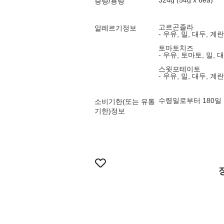
324g (54g x 6ea)
중량/용량
고르곤졸라
알레르기정보
- 우유, 밀, 대두, 계
토마토치즈
- 우유, 토마토, 밀, 
스윗포테이토
- 우유, 밀, 대두, 계
수령일로부터 180일
소비기한(또는 유통
기한)정보