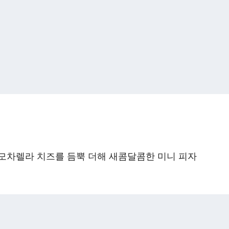
 모차렐라 치즈를 듬뿍 더해 새콤달콤한 미니 피자