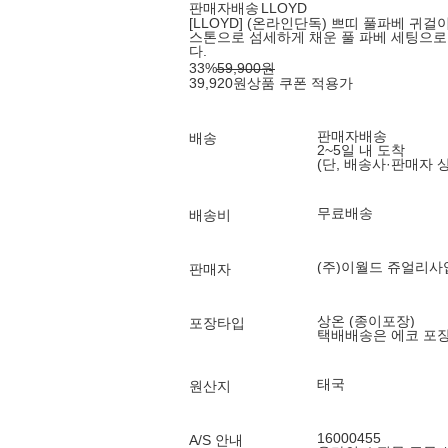
판매자배송
LLOYD
[LLOYD] (온라인단독) 쁘띠 풀파베 귀걸이
스톤으로 섬세하게 채운 풀 파베 세팅으로
다.
33
%
59,900
원
39,920
원
상품 쿠폰 적용가
판매자배송
배송
2~5일 내 도착
(단, 배송사·판매자 
무료배송
배송비
(주)이월드 쥬얼리사
판매자
상온 (종이포장)
포장타입
택배배송은 에코 포
태국
원산지
16000455
A/S 안내