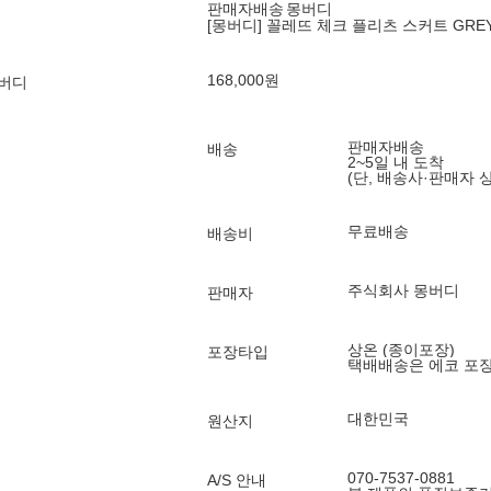
판매자배송
몽버디
[몽버디] 꼴레뜨 체크 플리츠 스커트 GRE
168,000
원
몽버디
판매자배송
배송
2~5일 내 도착
(단, 배송사·판매자 
무료배송
배송비
주식회사 몽버디
판매자
상온 (종이포장)
포장타입
택배배송은 에코 포
대한민국
원산지
070-7537-0881
A/S 안내