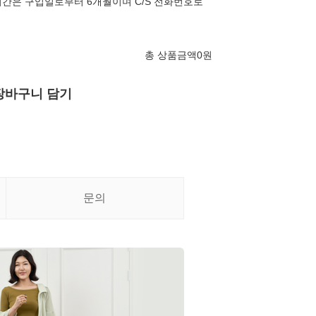
간은 구입일로부터 6개월이며 C/S 전화번호로
총 상품금액
0
원
장바구니 담기
문의