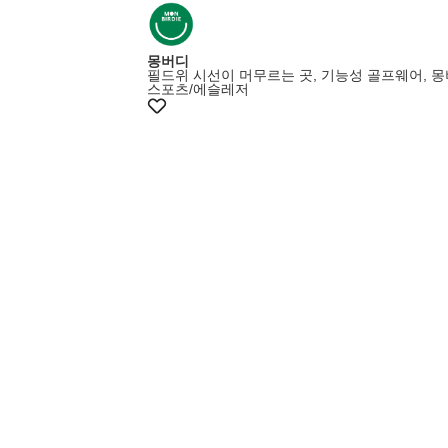
몽버디
필드위 시선이 머무르는 곳, 기능성 골프웨어, 
스포츠/에슬레저