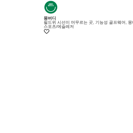
몽버디
필드위 시선이 머무르는 곳, 기능성 골프웨어, 
스포츠/에슬레저