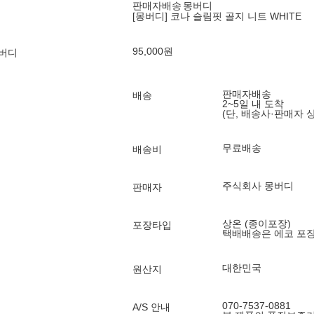
판매자배송
몽버디
[몽버디] 코나 슬림핏 골지 니트 WHITE
95,000
원
몽버디
판매자배송
배송
2~5일 내 도착
(단, 배송사·판매자 
무료배송
배송비
주식회사 몽버디
판매자
상온 (종이포장)
포장타입
택배배송은 에코 포
대한민국
원산지
070-7537-0881
A/S 안내