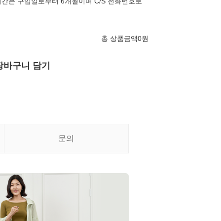
간은 구입일로부터 6개월이며 C/S 전화번호로
총 상품금액
0
원
장바구니 담기
문의