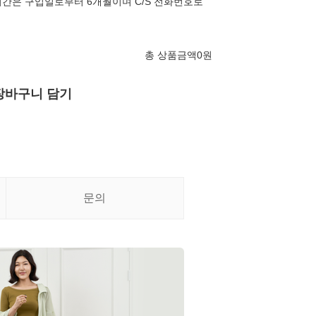
간은 구입일로부터 6개월이며 C/S 전화번호로
총 상품금액
0
원
장바구니 담기
문의