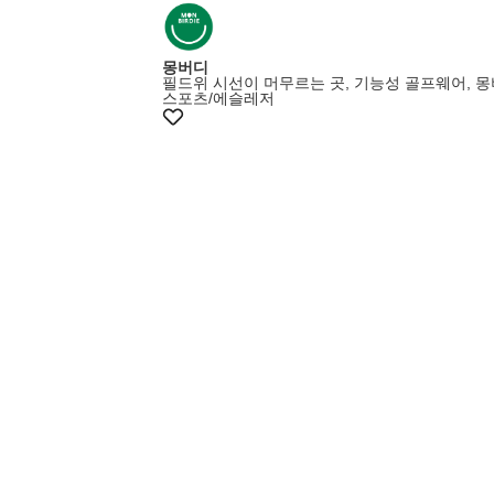
몽버디
필드위 시선이 머무르는 곳, 기능성 골프웨어, 
스포츠/에슬레저