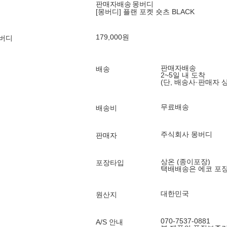
판매자배송
몽버디
[몽버디] 플랜 포켓 숏츠 BLACK
179,000
원
몽버디
판매자배송
배송
2~5일 내 도착
(단, 배송사·판매자 
무료배송
배송비
주식회사 몽버디
판매자
상온 (종이포장)
포장타입
택배배송은 에코 포
대한민국
원산지
070-7537-0881
A/S 안내