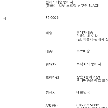
판매자배송
몽버디
[몽버디] 보넷 스트링 버킷햇 BLACK
89,000
원
몽버디
판매자배송
배송
2~5일 내 도착
(단, 배송사·판매자 
무료배송
배송비
주식회사 몽버디
판매자
상온 (종이포장)
포장타입
택배배송은 에코 포
대한민국
원산지
070-7537-0881
A/S 안내