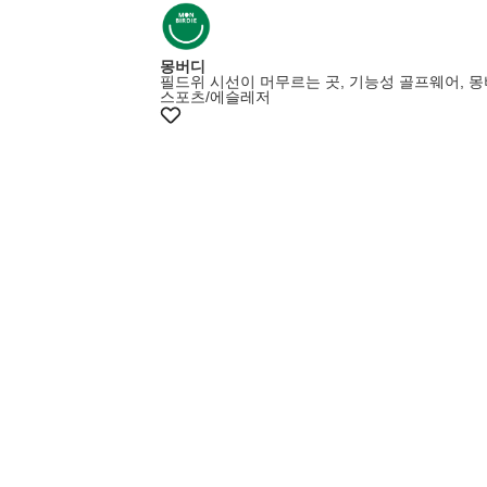
몽버디
필드위 시선이 머무르는 곳, 기능성 골프웨어, 
스포츠/에슬레저