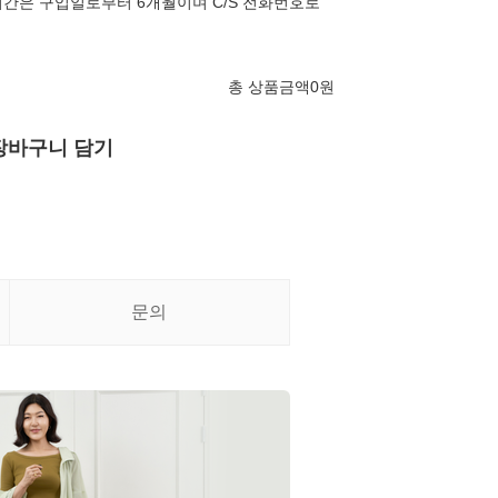
간은 구입일로부터 6개월이며 C/S 전화번호로
총 상품금액
0
원
장바구니 담기
문의