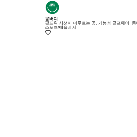
몽버디
필드위 시선이 머무르는 곳, 기능성 골프웨어, 
스포츠/에슬레저