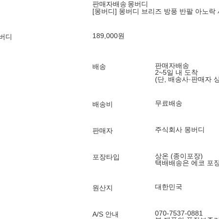
판매자배송
몽버디
[몽버디] 몽버디 브리즈 방풍 반팔 아노락 세
189,000
원
몽버디
판매자배송
배송
2~5일 내 도착
(단, 배송사·판매자 
무료배송
배송비
주식회사 몽버디
판매자
상온 (종이포장)
포장타입
택배배송은 에코 포
대한민국
원산지
070-7537-0881
A/S 안내