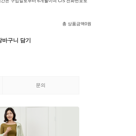
간은 구입일로부터 6개월이며 C/S 전화번호로
총 상품금액
0
원
장바구니 담기
문의