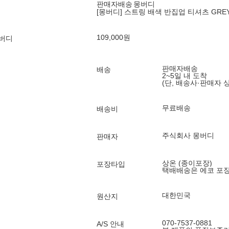
판매자배송
몽버디
[몽버디] 스트링 배색 반집업 티셔츠 GRE
109,000
원
몽버디
판매자배송
배송
2~5일 내 도착
(단, 배송사·판매자 
무료배송
배송비
주식회사 몽버디
판매자
상온 (종이포장)
포장타입
택배배송은 에코 포
대한민국
원산지
070-7537-0881
A/S 안내