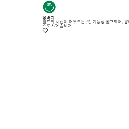
몽버디
필드위 시선이 머무르는 곳, 기능성 골프웨어, 
스포츠/에슬레저