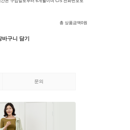
간은 구입일로부터 6개월이며 C/S 전화번호로
총 상품금액
0
원
장바구니 담기
문의