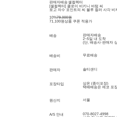
판매자배송
셸컬렉터
[셸컬렉터] 클로이 비키니 바텀 씨
로고 자수 포인트의 씨 블루 컬러 사각 비
10
%
79,000
원
71,100
원
상품 쿠폰 적용가
판매자배송
배송
2~5일 내 도착
(단, 배송사·판매자 
무료배송
배송비
솔티샌디
판매자
상온 (종이포장)
포장타입
택배배송은 에코 포
서울
원산지
070-8027-4998
A/S 안내