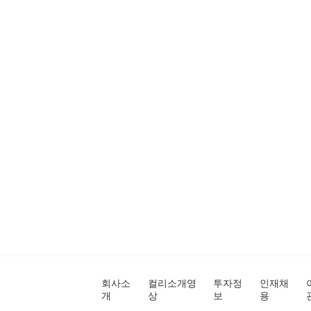
회사소
컬리소개영
투자정
인재채
개
상
보
용