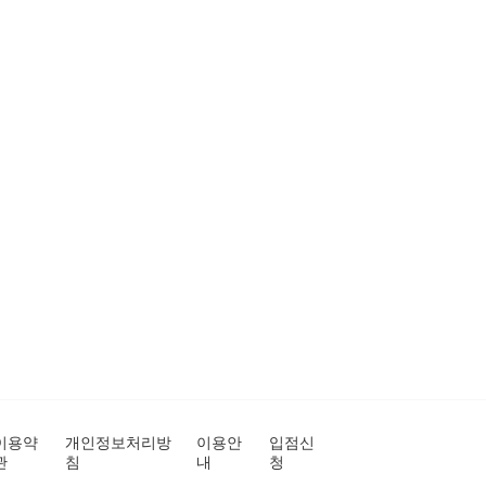
이용약
개인정보처리방
이용안
입점신
관
침
내
청