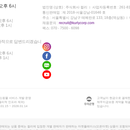
 오후 6시
법인명 (상호) : 주식회사 컬리
사업자등록번호 : 261-81
통신판매업 : 제 2018-서울강남-01646 호
주소 : 서울특별시 강남구 테헤란로 133, 18층(역삼동)
오후 6시
채용문의 :
recruit@kurlycorp.com
오후 1시
팩스: 070 - 7500 - 6098
차적으로 답변드리겠습니
오후 6시
후 1시
 쇼핑몰 서비스 개발·운영
고객님이 현금으로 결제한
물리적 인프라 제외)
채무지급보증 계약을 체
1.15 ~ 2028.01.14
있습니다.
판매되는 상품 중에는 컬리에 입점한 개별 판매자가 판매하는 마켓플레이스(오픈마켓) 상품이 포함되어