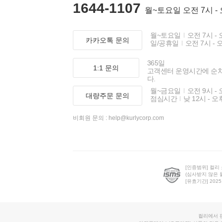
1644-1107
월~토요일 오전 7시 -
월~토요일
오전 7시 - 
카카오톡 문의
일/공휴일
오전 7시 - 
365일
1:1 문의
고객센터 운영시간에 순
다.
월~금요일
오전 9시 - 
대량주문 문의
점심시간
낮 12시 - 오
비회원 문의 :
help@kurlycorp.com
[인증범위] 컬리
(심사받지 않은 
[유효기간] 2025.0
컬리에서 