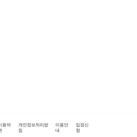
이용약
개인정보처리방
이용안
입점신
관
침
내
청