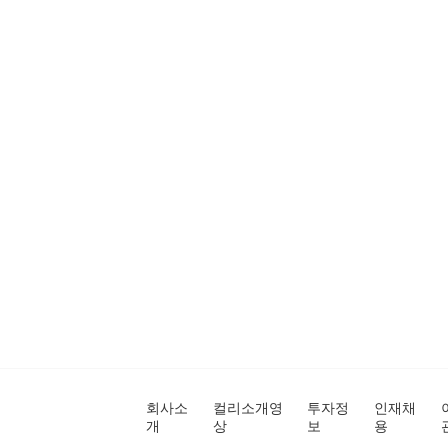
회사소
컬리소개영
투자정
인재채
개
상
보
용