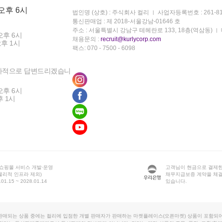
 오후 6시
법인명 (상호) : 주식회사 컬리
사업자등록번호 : 261-81
통신판매업 : 제 2018-서울강남-01646 호
주소 : 서울특별시 강남구 테헤란로 133, 18층(역삼동)
오후 6시
채용문의 :
recruit@kurlycorp.com
오후 1시
팩스: 070 - 7500 - 6098
차적으로 답변드리겠습니
오후 6시
후 1시
 쇼핑몰 서비스 개발·운영
고객님이 현금으로 결제한
물리적 인프라 제외)
채무지급보증 계약을 체
1.15 ~ 2028.01.14
있습니다.
판매되는 상품 중에는 컬리에 입점한 개별 판매자가 판매하는 마켓플레이스(오픈마켓) 상품이 포함되어