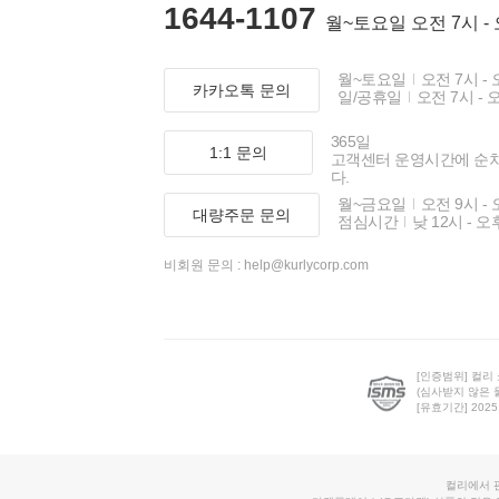
1644-1107
월~토요일 오전 7시 -
월~토요일
오전 7시 - 
카카오톡 문의
일/공휴일
오전 7시 - 
365일
1:1 문의
고객센터 운영시간에 순
다.
월~금요일
오전 9시 - 
대량주문 문의
점심시간
낮 12시 - 오
비회원 문의 :
help@kurlycorp.com
[인증범위] 컬리
(심사받지 않은 
[유효기간] 2025.0
컬리에서 