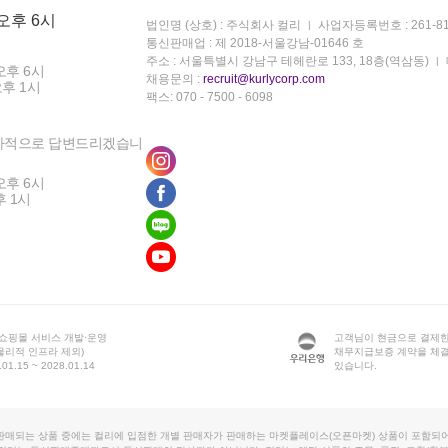
 오후 6시
법인명 (상호) : 주식회사 컬리
사업자등록번호 : 261-81
통신판매업 : 제 2018-서울강남-01646 호
주소 : 서울특별시 강남구 테헤란로 133, 18층(역삼동)
오후 6시
채용문의 :
recruit@kurlycorp.com
오후 1시
팩스: 070 - 7500 - 6098
차적으로 답변드리겠습니
오후 6시
후 1시
 쇼핑몰 서비스 개발·운영
고객님이 현금으로 결제한
물리적 인프라 제외)
채무지급보증 계약을 체
1.15 ~ 2028.01.14
있습니다.
판매되는 상품 중에는 컬리에 입점한 개별 판매자가 판매하는 마켓플레이스(오픈마켓) 상품이 포함되어