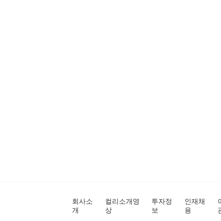
회사소
컬리소개영
투자정
인재채
개
상
보
용