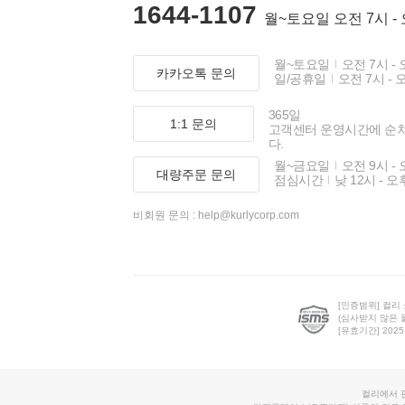
1644-1107
월~토요일 오전 7시 -
월~토요일
오전 7시 - 
카카오톡 문의
일/공휴일
오전 7시 - 
365일
1:1 문의
고객센터 운영시간에 순
다.
월~금요일
오전 9시 - 
대량주문 문의
점심시간
낮 12시 - 오
비회원 문의 :
help@kurlycorp.com
[인증범위] 컬리
(심사받지 않은 
[유효기간] 2025.0
컬리에서 