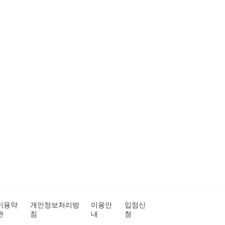
이용약
개인정보처리방
이용안
입점신
관
침
내
청