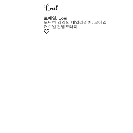
로에일, Loeil
모던한 감각의 데일리웨어, 로에일
캐주얼
컨템포러리