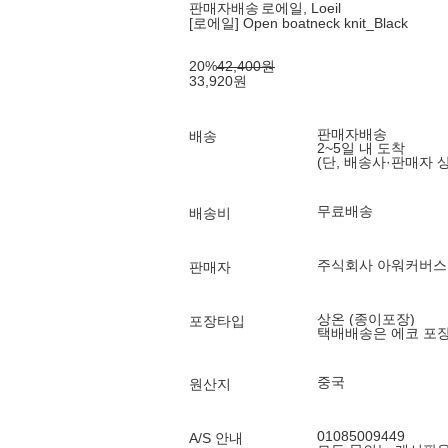
판매자배송
로에일, Loeil
[로에일] Open boatneck knit_Black
20
%
42,400
원
33,920
원
판매자배송
배송
2~5일 내 도착
(단, 배송사·판매자 
무료배송
배송비
주식회사 아워커버스
판매자
상온 (종이포장)
포장타입
택배배송은 에코 포
중국
원산지
01085009449
A/S 안내