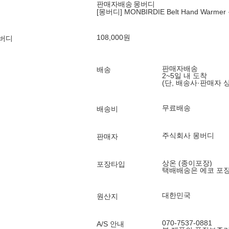
판매자배송
몽버디
[몽버디] MONBIRDIE Belt Hand War
108,000
원
몽버디
판매자배송
배송
2~5일 내 도착
(단, 배송사·판매자 
무료배송
배송비
주식회사 몽버디
판매자
상온 (종이포장)
포장타입
택배배송은 에코 포
대한민국
원산지
070-7537-0881
A/S 안내