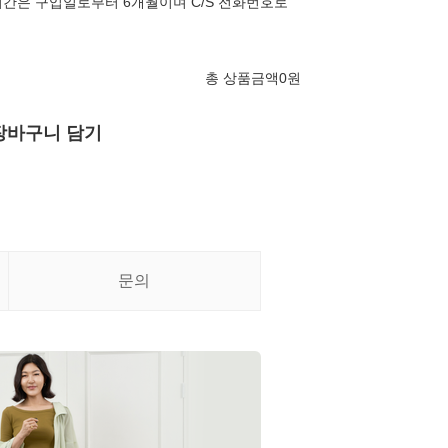
간은 구입일로부터 6개월이며 C/S 전화번호로
총 상품금액
0
원
장바구니 담기
문의