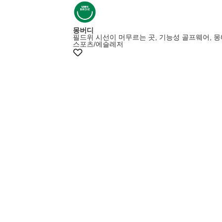
몽버디
필드위 시선이 머무르는 곳, 기능성 골프웨어, 
스포츠/에슬레저