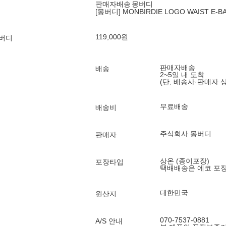
판매자배송
몽버디
[몽버디] MONBIRDIE LOGO WAIST E
119,000
원
몽버디
판매자배송
배송
2~5일 내 도착
(단, 배송사·판매자 
무료배송
배송비
주식회사 몽버디
판매자
상온 (종이포장)
포장타입
택배배송은 에코 포
대한민국
원산지
070-7537-0881
A/S 안내