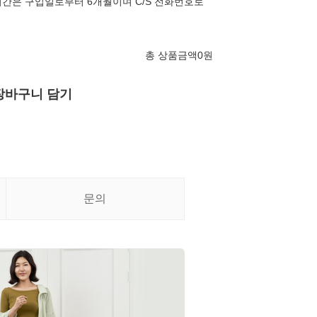
간은 구입일로부터 6개월이며 C/S 전화번호로
총 상품금액
0
원
장바구니 담기
문의