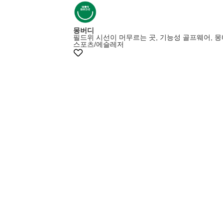
몽버디
필드위 시선이 머무르는 곳, 기능성 골프웨어, 
스포츠/에슬레저