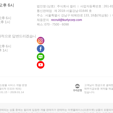
 오후 6시
법인명 (상호) : 주식회사 컬리
사업자등록번호 : 261-81
통신판매업 : 제 2018-서울강남-01646 호
주소 : 서울특별시 강남구 테헤란로 133, 18층(역삼동)
오후 6시
채용문의 :
recruit@kurlycorp.com
오후 1시
팩스: 070 - 7500 - 6098
차적으로 답변드리겠습니
오후 6시
후 1시
 쇼핑몰 서비스 개발·운영
고객님이 현금으로 결제한
물리적 인프라 제외)
채무지급보증 계약을 체
1.15 ~ 2028.01.14
있습니다.
판매되는 상품 중에는 컬리에 입점한 개별 판매자가 판매하는 마켓플레이스(오픈마켓) 상품이 포함되어