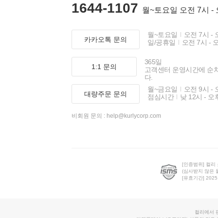
1644-1107
월~토요일 오전 7시 -
월~토요일
오전 7시 - 
카카오톡 문의
일/공휴일
오전 7시 - 
365일
1:1 문의
고객센터 운영시간에 순
다.
월~금요일
오전 9시 - 
대량주문 문의
점심시간
낮 12시 - 오
비회원 문의 :
help@kurlycorp.com
[인증범위] 컬리
(심사받지 않은 
[유효기간] 2025.0
컬리에서 