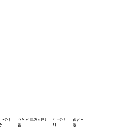
이용약
개인정보처리방
이용안
입점신
관
침
내
청