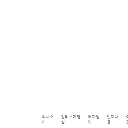
회사소
컬리소개영
투자정
인재채
개
상
보
용