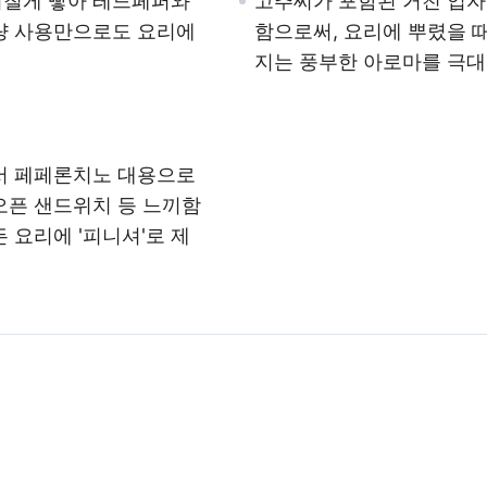
거칠게 빻아 레드페퍼와
고추씨가 포함된 거친 입자
량 사용만으로도 요리에
함으로써, 요리에 뿌렸을 
지는 풍부한 아로마를 극
서 페페론치노 대용으로
오픈 샌드위치 등 느끼함
 요리에 '피니셔'로 제