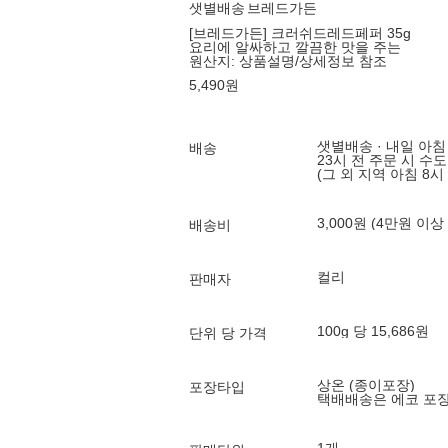
샛별배송
브레드가든
[브레드가든] 크러쉬드레드페퍼 35g
요리에 알싸하고 깔끔한 맛을 주는
원산지:
상품설명/상세정보 참조
5,490
원
샛별배송 · 내일 아침
배송
23시 전 주문 시 수
(그 외 지역 아침 8시
3,000원 (4만원 이상
배송비
컬리
판매자
100g 당 15,686원
단위 당 가격
상온 (종이포장)
포장타입
택배배송은 에코 포