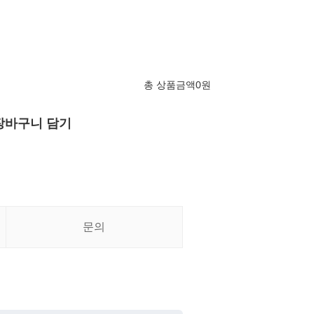
총 상품금액
0
원
장바구니 담기
문의