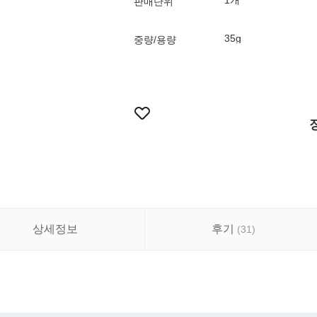
1개
판매단위
35g
중량/용량
상세정보
후기
(
31
)