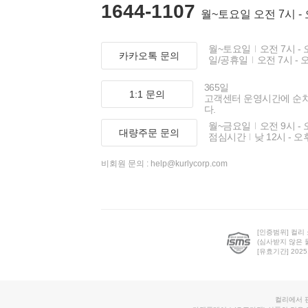
1644-1107
월~토요일 오전 7시 -
월~토요일
오전 7시 - 
카카오톡 문의
일/공휴일
오전 7시 - 
365일
1:1 문의
고객센터 운영시간에 순
다.
월~금요일
오전 9시 - 
대량주문 문의
점심시간
낮 12시 - 오
비회원 문의 :
help@kurlycorp.com
[인증범위] 컬리
(심사받지 않은 
[유효기간] 2025.0
컬리에서 