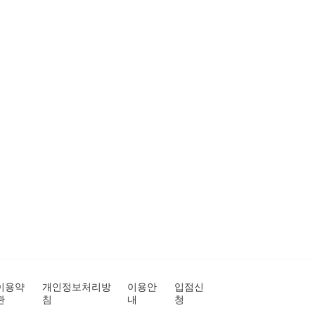
이용약
개인정보처리방
이용안
입점신
관
침
내
청