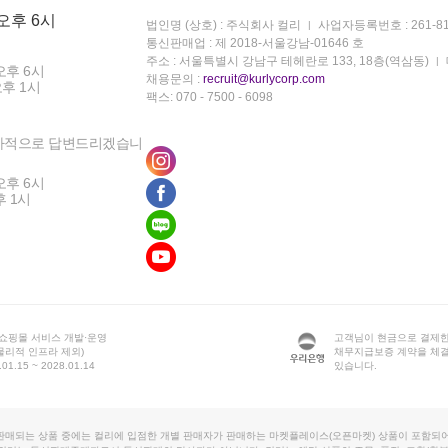
 오후 6시
법인명 (상호) : 주식회사 컬리
사업자등록번호 : 261-81
통신판매업 : 제 2018-서울강남-01646 호
주소 : 서울특별시 강남구 테헤란로 133, 18층(역삼동)
오후 6시
채용문의 :
recruit@kurlycorp.com
오후 1시
팩스: 070 - 7500 - 6098
차적으로 답변드리겠습니
오후 6시
후 1시
 쇼핑몰 서비스 개발·운영
고객님이 현금으로 결제한
물리적 인프라 제외)
채무지급보증 계약을 체
1.15 ~ 2028.01.14
있습니다.
판매되는 상품 중에는 컬리에 입점한 개별 판매자가 판매하는 마켓플레이스(오픈마켓) 상품이 포함되어