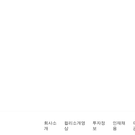
회사소
컬리소개영
투자정
인재채
개
상
보
용