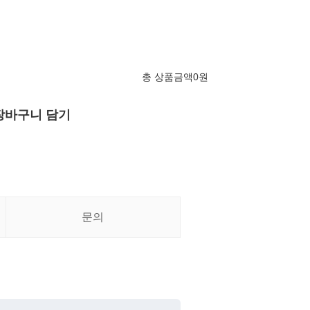
총 상품금액
0
원
장바구니 담기
문의