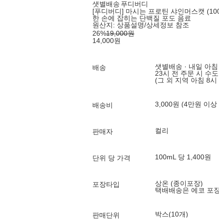
샛별배송
푸디버디
[푸디버디] 마시는 프로틴 샤인머스캣 (100m
한 손에 잡히는 단백질 포도 음료
원산지:
상품설명/상세정보 참조
26
%
19,000
원
14,000
원
샛별배송 · 내일 아침
배송
23시 전 주문 시 수
(그 외 지역 아침 8시
3,000원 (4만원 이상
배송비
컬리
판매자
100mL 당 1,400원
단위 당 가격
상온 (종이포장)
포장타입
택배배송은 에코 포
박스(10개)
판매단위