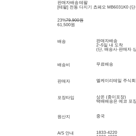
판매자배송
테팔
[테팔] 전동 다지기 쵸페오 MB6031K0 (단
23
%
79,900
원
61,500
원
판매자배송
배송
2~5일 내 도착
(단, 배송사·판매자 
무료배송
배송비
엘케이리테일 주식회
판매자
상온 (종이포장)
포장타입
택배배송은 에코 포
중국
원산지
1833-4220
A/S 안내