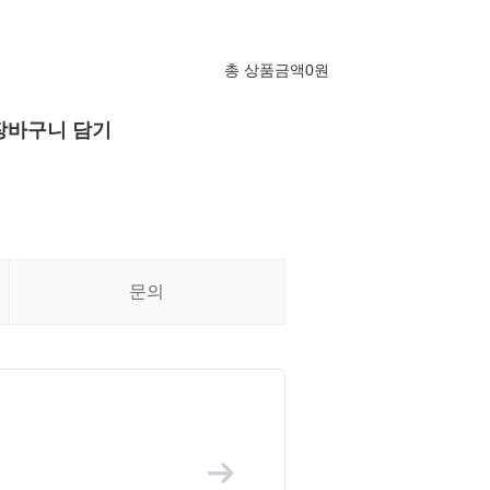
총 상품금액
0
원
장바구니 담기
문의