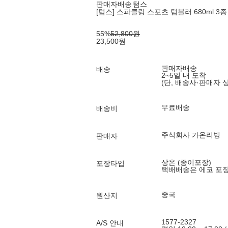
판매자배송
텀스
[텀스] 스파클링 스포츠 텀블러 680ml 3종 
55
%
52,800
원
23,500
원
판매자배송
배송
2~5일 내 도착
(단, 배송사·판매자 
무료배송
배송비
주식회사 가온리빙
판매자
상온 (종이포장)
포장타입
택배배송은 에코 포
중국
원산지
1577-2327
A/S 안내