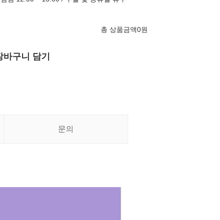
총 상품금액
0
원
장바구니 담기
문의