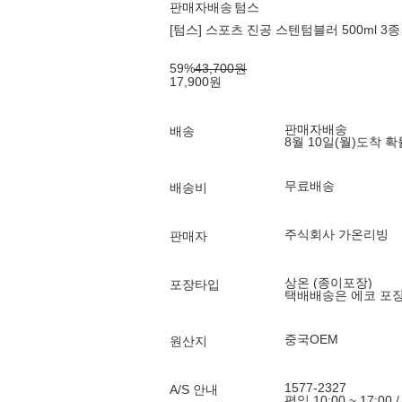
판매자배송
텀스
[텀스] 스포츠 진공 스텐텀블러 500ml 3종 
59
%
43,700
원
17,900
원
판매자배송
배송
8월 10일(월)
도착 
무료배송
배송비
주식회사 가온리빙
판매자
상온 (종이포장)
포장타입
택배배송은 에코 포
중국OEM
원산지
1577-2327
A/S 안내
평일 10:00 ~ 17:00