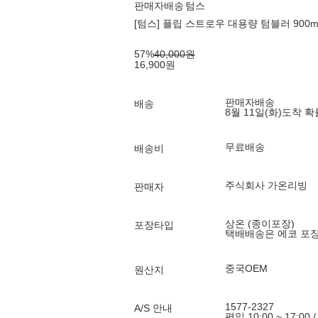
판매자배송
텀스
[텀스] 플립 스트로우 대용량 텀블러 900ml 
57
%
40,000
원
16,900
원
판매자배송
배송
8월 11일(화)
도착 
무료배송
배송비
주식회사 가온리빙
판매자
상온 (종이포장)
포장타입
택배배송은 에코 포
중국OEM
원산지
1577-2327
A/S 안내
평일 10:00 ~ 17:00