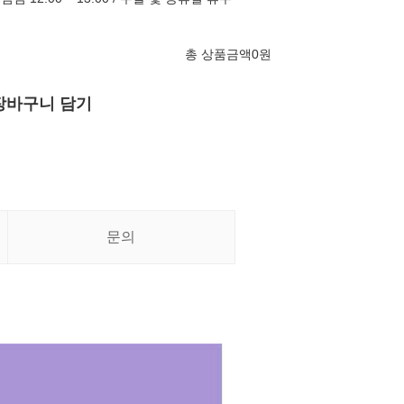
총 상품금액
0
원
장바구니 담기
문의