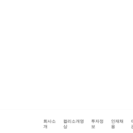
회사소
컬리소개영
투자정
인재채
개
상
보
용