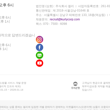
 오후 6시
법인명 (상호) : 주식회사 컬리
사업자등록번호 : 261-81
통신판매업 : 제 2018-서울강남-01646 호
주소 : 서울특별시 강남구 테헤란로 133, 18층(역삼동)
오후 6시
채용문의 :
recruit@kurlycorp.com
오후 1시
팩스: 070 - 7500 - 6098
차적으로 답변드리겠습니
오후 6시
후 1시
 쇼핑몰 서비스 개발·운영
고객님이 현금으로 결제한
물리적 인프라 제외)
채무지급보증 계약을 체
1.15 ~ 2028.01.14
있습니다.
판매되는 상품 중에는 컬리에 입점한 개별 판매자가 판매하는 마켓플레이스(오픈마켓) 상품이 포함되어