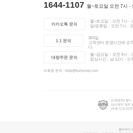
1644-1107
월~토요일 오전 7시 -
월~토요일
오전 7시 - 
카카오톡 문의
일/공휴일
오전 7시 - 
365일
1:1 문의
고객센터 운영시간에 순
다.
월~금요일
오전 9시 - 
대량주문 문의
점심시간
낮 12시 - 오
비회원 문의 :
help@kurlycorp.com
[인증범위] 컬리
(심사받지 않은 
[유효기간] 2025.0
컬리에서 