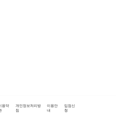
이용약
개인정보처리방
이용안
입점신
관
침
내
청