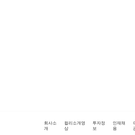
회사소
컬리소개영
투자정
인재채
개
상
보
용