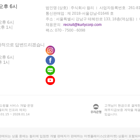
 오후 6시
법인명 (상호) : 주식회사 컬리
사업자등록번호 : 261-81
통신판매업 : 제 2018-서울강남-01646 호
주소 : 서울특별시 강남구 테헤란로 133, 18층(역삼동)
오후 6시
채용문의 :
recruit@kurlycorp.com
오후 1시
팩스: 070 - 7500 - 6098
차적으로 답변드리겠습니
오후 6시
후 1시
 쇼핑몰 서비스 개발·운영
고객님이 현금으로 결제한
물리적 인프라 제외)
채무지급보증 계약을 체
1.15 ~ 2028.01.14
있습니다.
판매되는 상품 중에는 컬리에 입점한 개별 판매자가 판매하는 마켓플레이스(오픈마켓) 상품이 포함되어