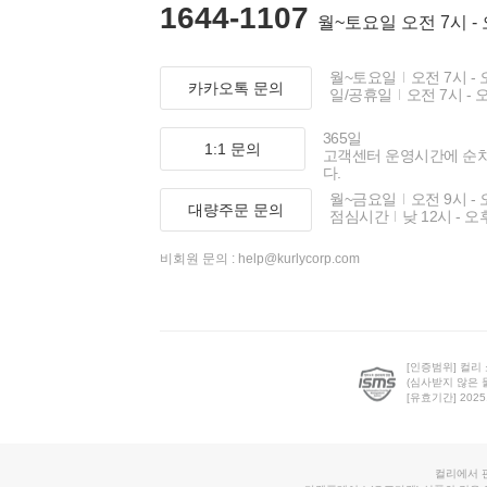
1644-1107
월~토요일 오전 7시 -
월~토요일
오전 7시 - 
카카오톡 문의
일/공휴일
오전 7시 - 
365일
1:1 문의
고객센터 운영시간에 순
다.
월~금요일
오전 9시 - 
대량주문 문의
점심시간
낮 12시 - 오
비회원 문의 :
help@kurlycorp.com
[인증범위] 컬리
(심사받지 않은 
[유효기간] 2025.0
컬리에서 