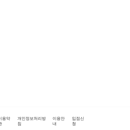
이용약
개인정보처리방
이용안
입점신
관
침
내
청