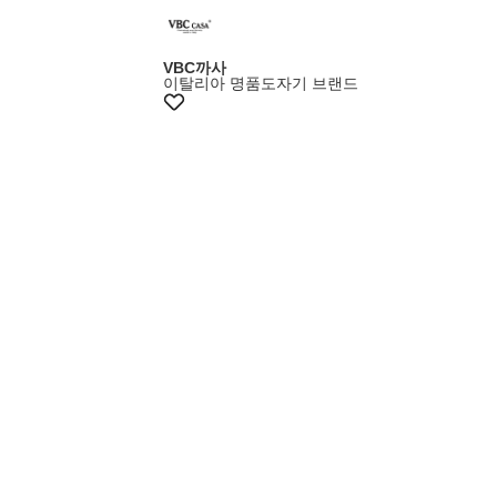
멤버스20%쿠폰
VBC까사
이탈리아 명품도자기 브랜드