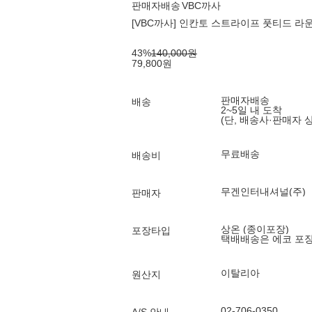
판매자배송
VBC까사
[VBC까사] 인칸토 스트라이프 풋티드 라운
43
%
140,000
원
79,800
원
판매자배송
배송
2~5일 내 도착
(단, 배송사·판매자 
무료배송
배송비
무겐인터내셔널(주)
판매자
상온 (종이포장)
포장타입
택배배송은 에코 포
이탈리아
원산지
02-706-0350