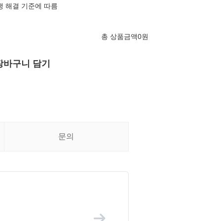
쟁 해결 기준에 따름
총 상품금액
0
원
장바구니 담기
문의