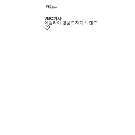
멤버스20%쿠폰
VBC까사
이탈리아 명품도자기 브랜드