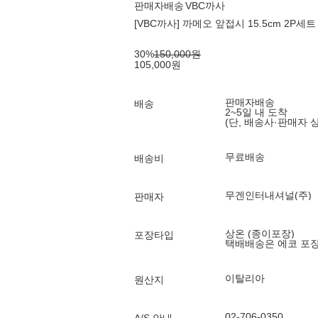
판매자배송
VBC까사
[VBC까사] 까메오 앞접시 15.5cm 2P세
30
%
150,000
원
105,000
원
판매자배송
배송
2~5일 내 도착
(단, 배송사·판매자 
무료배송
배송비
무겐인터내셔널(주)
판매자
상온 (종이포장)
포장타입
택배배송은 에코 포
이탈리아
원산지
02-706-0350