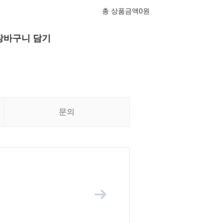
총 상품금액
0
원
장바구니 담기
문의