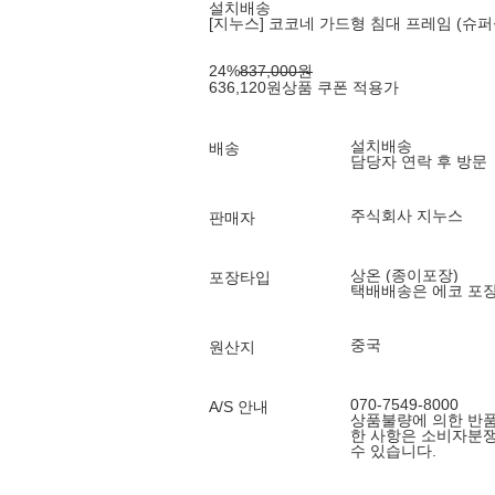
설치배송
[지누스] 코코네 가드형 침대 프레임 (슈퍼싱
24
%
837,000
원
636,120
원
상품 쿠폰 적용가
설치배송
배송
담당자 연락 후 방문
주식회사 지누스
판매자
상온 (종이포장)
포장타입
택배배송은 에코 포
중국
원산지
070-7549-8000
A/S 안내
상품불량에 의한 반품,
한 사항은 소비자분
수 있습니다.