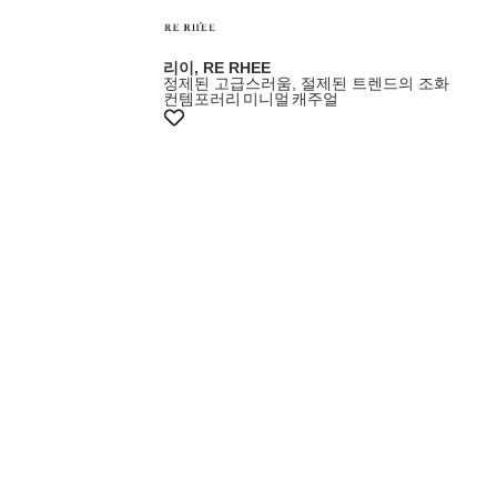
리이, RE RHEE
정제된 고급스러움, 절제된 트렌드의 조화
컨템포러리
미니멀
캐주얼