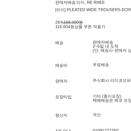
판매자배송
리이, RE RHEE
[리이] PLEATED WIDE TROUSERS ECR
26
%
158,000
원
116,604
원
상품 쿠폰 적용가
판매자배송
배송
2~5일 내 도착
(단, 배송사·판매자 
무료배송
배송비
주식회사 리이코오
판매자
기타 (종이포장)
포장타입
택배배송은 에코 포
국산
원산지
01091277750