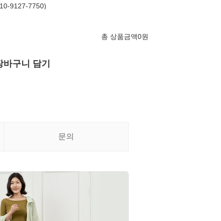
-9127-7750)
총 상품금액
0
원
장바구니 담기
문의