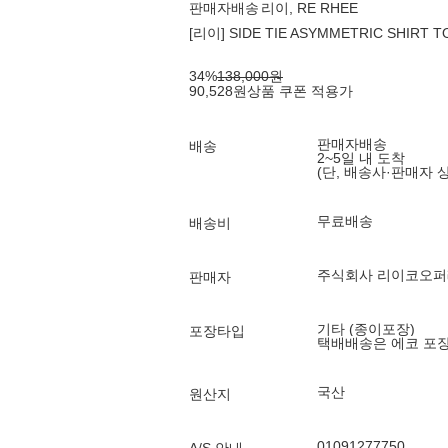
판매자배송
리이, RE RHEE
[리이] SIDE TIE ASYMMETRIC SHIRT T
34
%
138,000
원
90,528
원
상품 쿠폰 적용가
판매자배송
배송
2~5일 내 도착
(단, 배송사·판매자 
무료배송
배송비
주식회사 리이코오
판매자
기타 (종이포장)
포장타입
택배배송은 에코 포
국산
원산지
01091277750