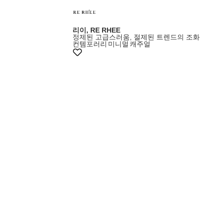
리이, RE RHEE
정제된 고급스러움, 절제된 트렌드의 조화
컨템포러리
미니멀
캐주얼