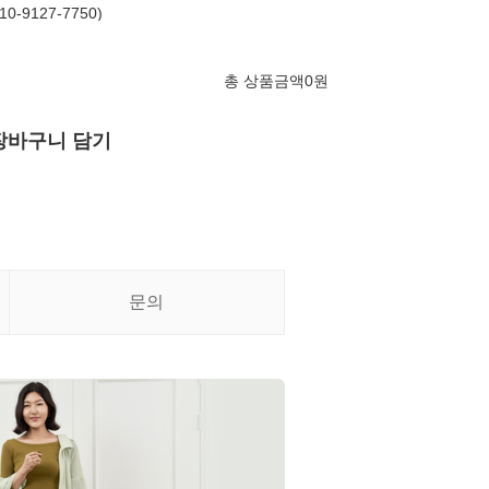
-9127-7750)
총 상품금액
0
원
장바구니 담기
문의