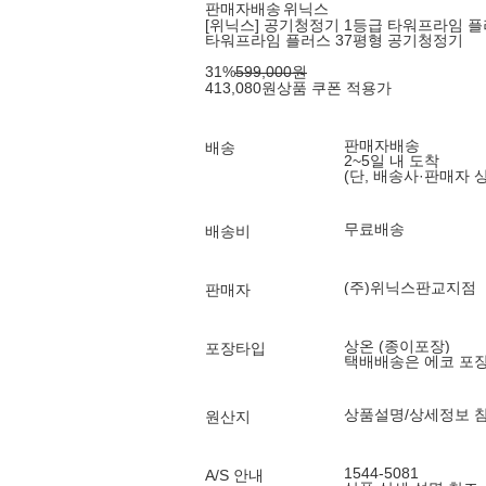
판매자배송
위닉스
[위닉스] 공기청정기 1등급 타워프라임 
타워프라임 플러스 37평형 공기청정기
31
%
599,000
원
413,080
원
상품 쿠폰 적용가
판매자배송
배송
2~5일 내 도착
(단, 배송사·판매자 
무료배송
배송비
(주)위닉스판교지점
판매자
상온 (종이포장)
포장타입
택배배송은 에코 포
상품설명/상세정보 
원산지
1544-5081
A/S 안내