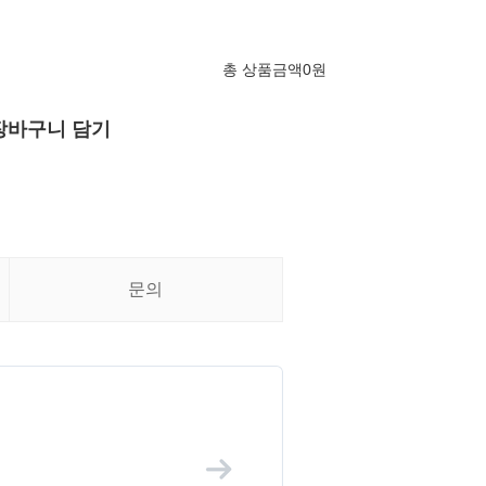
총 상품금액
0
원
장바구니 담기
문의