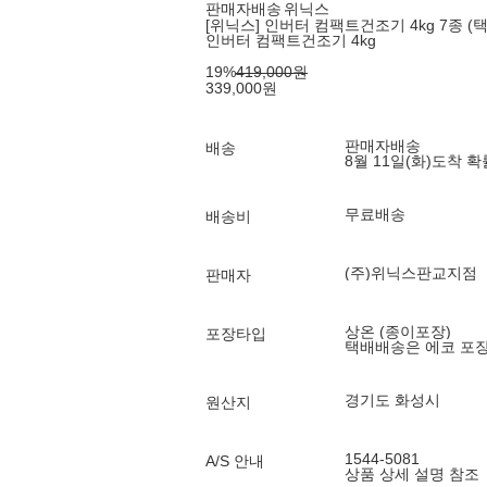
판매자배송
위닉스
[위닉스] 인버터 컴팩트건조기 4kg 7종 (택
인버터 컴팩트건조기 4kg
19
%
419,000
원
339,000
원
판매자배송
배송
8월 11일(화)
도착 
무료배송
배송비
(주)위닉스판교지점
판매자
상온 (종이포장)
포장타입
택배배송은 에코 포
경기도 화성시
원산지
1544-5081
A/S 안내
상품 상세 설명 참조