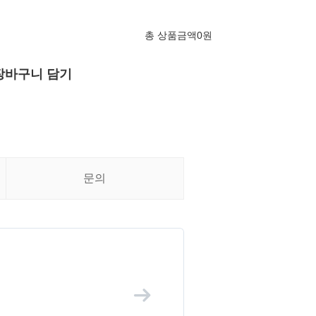
총 상품금액
0
원
장바구니 담기
문의