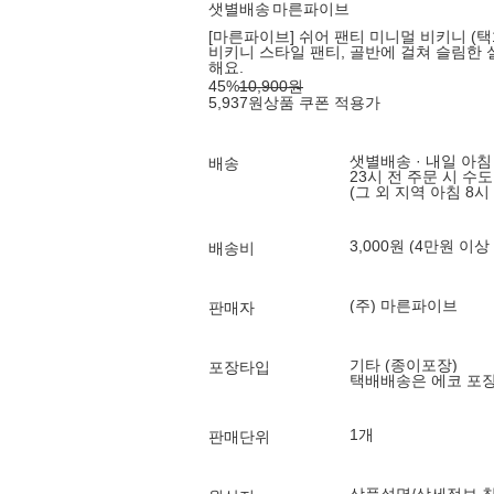
샛별배송
마른파이브
[마른파이브] 쉬어 팬티 미니멀 비키니 (택
비키니 스타일 팬티, 골반에 걸쳐 슬림한 
해요.
45
%
10,900
원
5,937
원
상품 쿠폰 적용가
샛별배송 · 내일 아침
배송
23시 전 주문 시 수
(그 외 지역 아침 8시
3,000원 (4만원 이상
배송비
(주) 마른파이브
판매자
기타 (종이포장)
포장타입
택배배송은 에코 포
1개
판매단위