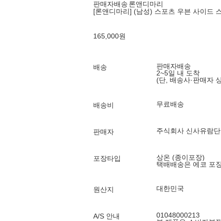
판매자배송
론앤디마리
[론앤디마리] (남성) 스포츠 우븐 사이드 
165,000
원
판매자배송
배송
2~5일 내 도착
(단, 배송사·판매자 
무료배송
배송비
주식회사 신사유람단
판매자
상온 (종이포장)
포장타입
택배배송은 에코 포
대한민국
원산지
01048000213
A/S 안내