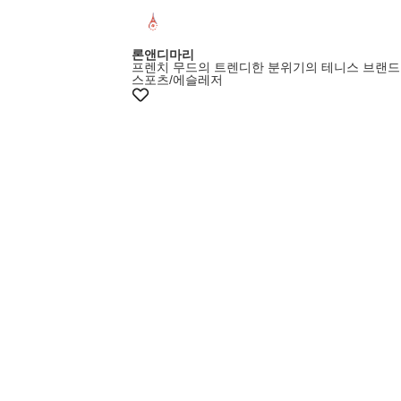
론앤디마리
프렌치 무드의 트렌디한 분위기의 테니스 브랜드
스포츠/에슬레저