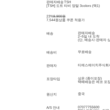
판매자배송
TSH
[TSH] 도트 타비 양말 3colors (택1)
23
%
9,900
원
7,544
원
상품 쿠폰 적용가
판매자배송
배송
2~5일 내 도착
(단, 배송사·판매자 
무료배송
배송비
티에스에이치주식회
판매자
상온 (종이포장)
포장타입
택배배송은 에코 포
중국
원산지
07077755600
A/S 안내