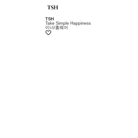
TSH
Take Simple Happiness
이너/홈웨어