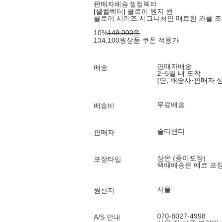
판매자배송
셸컬렉터
[셸컬렉터] 클로이 원지 썬
클로이 시리즈 시그니처인 매트한 와플 조
10
%
149,000
원
134,100
원
상품 쿠폰 적용가
판매자배송
배송
2~5일 내 도착
(단, 배송사·판매자 
무료배송
배송비
솔티샌디
판매자
상온 (종이포장)
포장타입
택배배송은 에코 포
서울
원산지
070-8027-4998
A/S 안내