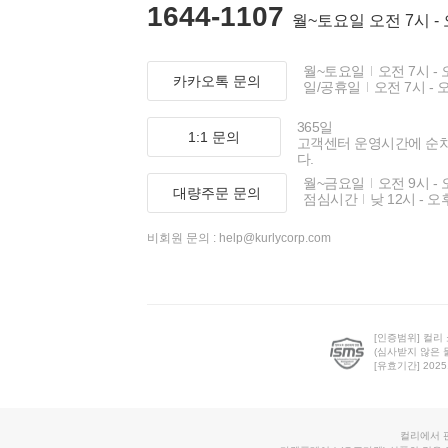
1644-1107
월~토요일 오전 7시 -
월~토요일
오전 7시 - 
카카오톡 문의
일/공휴일
오전 7시 - 
365일
1:1 문의
고객센터 운영시간에 순
다.
월~금요일
오전 9시 - 
대량주문 문의
점심시간
낮 12시 - 오
비회원 문의 :
help@kurlycorp.com
[인증범위] 컬리
(심사받지 않은 
[유효기간] 2025.0
컬리에서 