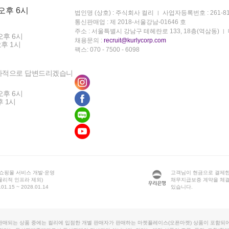
 오후 6시
법인명 (상호) : 주식회사 컬리
사업자등록번호 : 261-81
통신판매업 : 제 2018-서울강남-01646 호
주소 : 서울특별시 강남구 테헤란로 133, 18층(역삼동)
오후 6시
채용문의 :
recruit@kurlycorp.com
오후 1시
팩스: 070 - 7500 - 6098
차적으로 답변드리겠습니
오후 6시
후 1시
 쇼핑몰 서비스 개발·운영
고객님이 현금으로 결제한
물리적 인프라 제외)
채무지급보증 계약을 체
1.15 ~ 2028.01.14
있습니다.
판매되는 상품 중에는 컬리에 입점한 개별 판매자가 판매하는 마켓플레이스(오픈마켓) 상품이 포함되어