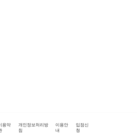
이용약
개인정보처리방
이용안
입점신
관
침
내
청