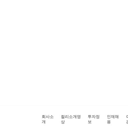
회사소
컬리소개영
투자정
인재채
개
상
보
용