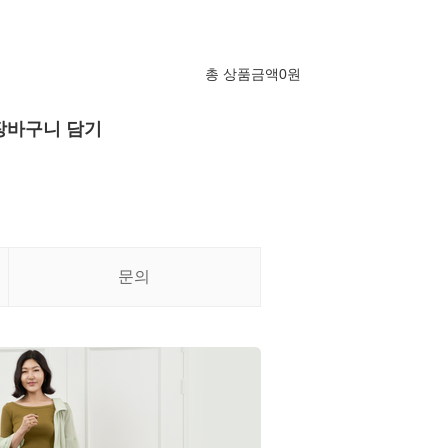
총 상품금액
0
원
장바구니 담기
문의