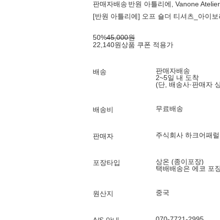
판매자배송
반원 아틀리에, Vanone Atelier
[반원 아틀리에] 오프 숄더 티셔츠_아이보리(
50
%
45,000
원
22,140
원
상품 쿠폰 적용가
판매자배송
배송
2~5일 내 도착
(단, 배송사·판매자 
무료배송
배송비
주식회사 하크어패럴
판매자
상온 (종이포장)
포장타입
택배배송은 에코 포
중국
원산지
070-7721-2995