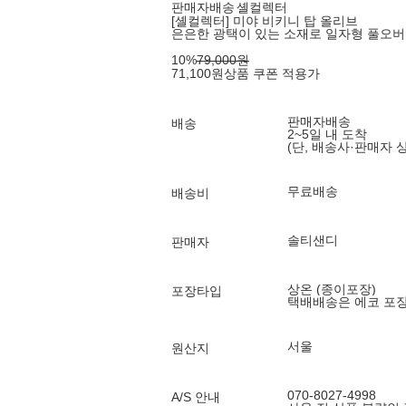
판매자배송
셸컬렉터
[셸컬렉터] 미야 비키니 탑 올리브
은은한 광택이 있는 소재로 일자형 풀오버
10
%
79,000
원
71,100
원
상품 쿠폰 적용가
판매자배송
배송
2~5일 내 도착
(단, 배송사·판매자 
무료배송
배송비
솔티샌디
판매자
상온 (종이포장)
포장타입
택배배송은 에코 포
서울
원산지
070-8027-4998
A/S 안내