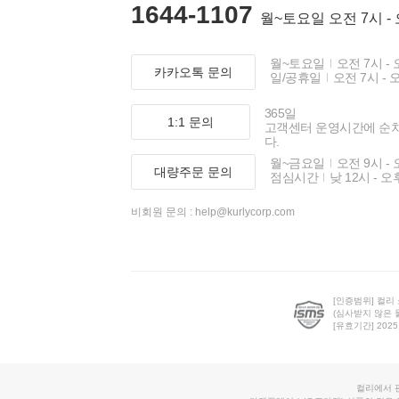
1644-1107
월~토요일 오전 7시 -
월~토요일
오전 7시 - 
카카오톡 문의
일/공휴일
오전 7시 - 
365일
1:1 문의
고객센터 운영시간에 순
다.
월~금요일
오전 9시 - 
대량주문 문의
점심시간
낮 12시 - 오
비회원 문의 :
help@kurlycorp.com
[인증범위] 컬리
(심사받지 않은 
[유효기간] 2025.0
컬리에서 