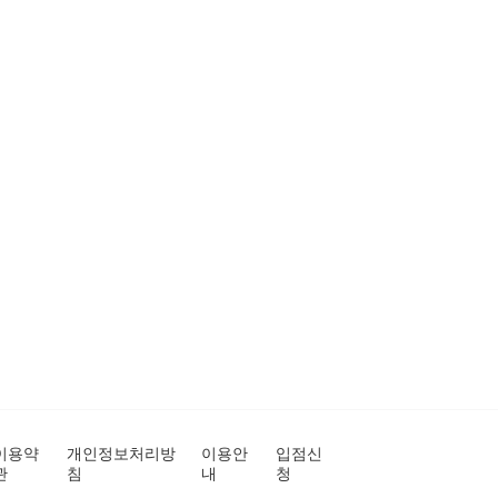
이용약
개인정보처리방
이용안
입점신
관
침
내
청