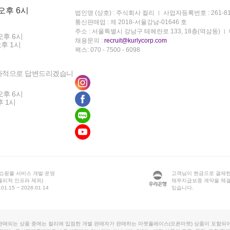
 오후 6시
법인명 (상호) : 주식회사 컬리
사업자등록번호 : 261-81
통신판매업 : 제 2018-서울강남-01646 호
주소 : 서울특별시 강남구 테헤란로 133, 18층(역삼동)
오후 6시
채용문의 :
recruit@kurlycorp.com
오후 1시
팩스: 070 - 7500 - 6098
차적으로 답변드리겠습니
오후 6시
후 1시
 쇼핑몰 서비스 개발·운영
고객님이 현금으로 결제한
물리적 인프라 제외)
채무지급보증 계약을 체
1.15 ~ 2028.01.14
있습니다.
판매되는 상품 중에는 컬리에 입점한 개별 판매자가 판매하는 마켓플레이스(오픈마켓) 상품이 포함되어