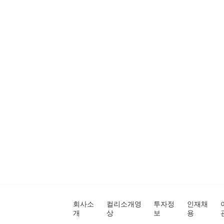
회사소
컬리소개영
투자정
인재채
개
상
보
용