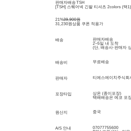
판매자배송
TSH
[TSH] 스퀘어넥 긴팔 티셔츠 2colors (택1
21
%
39,900
원
31,230
원
상품 쿠폰 적용가
판매자배송
배송
2~5일 내 도착
(단, 배송사·판매자 
무료배송
배송비
티에스에이치주식회
판매자
상온 (종이포장)
포장타입
택배배송은 에코 포
중국
원산지
07077755600
A/S 안내