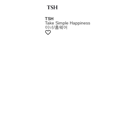
TSH
Take Simple Happiness
이너/홈웨어