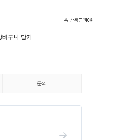
총 상품금액
0
원
장바구니 담기
문의