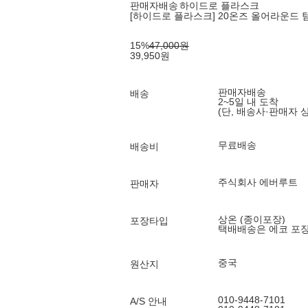
판매자배송
하이드로 플라스크
[하이드로 플라스크] 20온즈 올어라운드 
15
%
47,000
원
39,950
원
판매자배송
배송
2~5일 내 도착
(단, 배송사·판매자 
무료배송
배송비
주식회사 에버루트
판매자
상온 (종이포장)
포장타입
택배배송은 에코 포
중국
원산지
010-9448-7101
A/S 안내