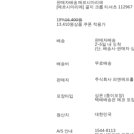
판매자배송
메르시마리에
[메르시마리에] 골지 크롭 티셔츠 112967 
18
%
16,400
원
13,410
원
상품 쿠폰 적용가
판매자배송
배송
2~5일 내 도착
(단, 배송사·판매자 
무료배송
배송비
주식회사 피앤에프
판매자
상온 (종이포장)
포장타입
택배배송은 에코 포
대한민국
원산지
1544-8113
A/S 안내