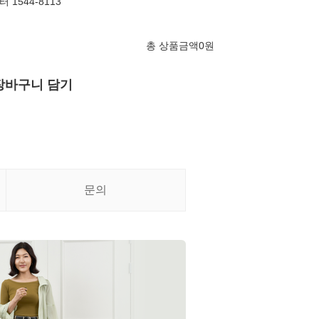
1544-8113
총 상품금액
0
원
장바구니 담기
문의