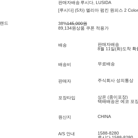
판매자배송
루시다, LUSIDA
[루시다] (5차) 엘리아 펌킨 원피스 2 Colors
브랜드
38
%
145,000
원
89,134
원
상품 쿠폰 적용가
판매자배송
배송
8월 11일(화)
도착 
무료배송
배송비
주식회사 성의통상
판매자
상온 (종이포장)
포장타입
택배배송은 에코 포
CHINA
원산지
1588-8280
A/S 안내
루시다 1588-8280