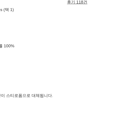
후기 118건
 (택 1)
확률
100
%
장이 스티로폼으로 대체됩니다.