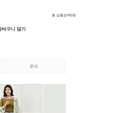
총 상품금액
0
원
장바구니 담기
문의