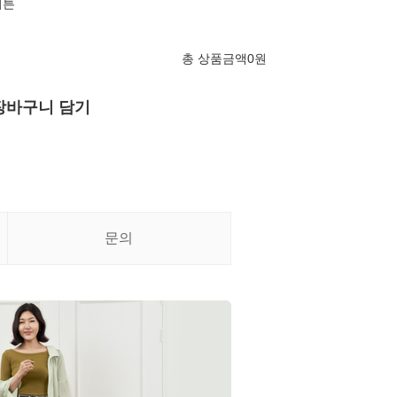
버튼
총 상품금액
0
원
장바구니 담기
문의