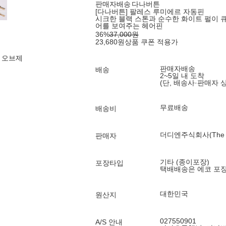
판매자배송
다나버튼
[다나버튼] 팔레스 루미에르 자동핀
시크한 블랙 스톤과 순수한 화이트 펄이 
어를 보여주는 헤어핀
36
%
37,000
원
23,680
원
상품 쿠폰 적용가
 오브제
판매자배송
배송
2~5일 내 도착
(단, 배송사·판매자 
무료배송
배송비
더디엔주식회사(The DN
판매자
기타 (종이포장)
포장타입
택배배송은 에코 포
대한민국
원산지
027550901
A/S 안내