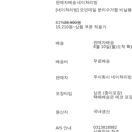
판매자배송
네이쳐리빙
[네이쳐리빙] 모던데일 분리수거함 비닐봉투 
61
%
39,900
원
15,210
원
~
상품 쿠폰 적용가
판매자배송
배송
8월 10일(월)
도착 
무료배송
배송비
주식회사 네이쳐리빙
판매자
상온 (종이포장)
포장타입
택배배송은 에코 포
국내생산
원산지
0313818982
A/S 안내
상품정보 참조