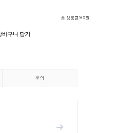
총 상품금액
0
원
장바구니 담기
문의