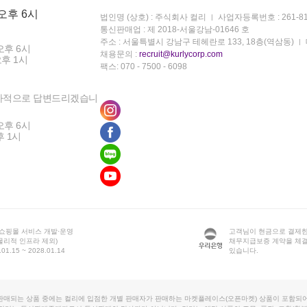
 오후 6시
법인명 (상호) : 주식회사 컬리
사업자등록번호 : 261-81
통신판매업 : 제 2018-서울강남-01646 호
주소 : 서울특별시 강남구 테헤란로 133, 18층(역삼동)
오후 6시
채용문의 :
recruit@kurlycorp.com
오후 1시
팩스: 070 - 7500 - 6098
차적으로 답변드리겠습니
오후 6시
후 1시
 쇼핑몰 서비스 개발·운영
고객님이 현금으로 결제한
물리적 인프라 제외)
채무지급보증 계약을 체
1.15 ~ 2028.01.14
있습니다.
판매되는 상품 중에는 컬리에 입점한 개별 판매자가 판매하는 마켓플레이스(오픈마켓) 상품이 포함되어