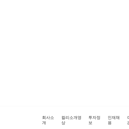
회사소
컬리소개영
투자정
인재채
개
상
보
용