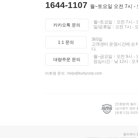
1644-1107
월~토요일 오전 7시 -
월~토요일
오전 7시 - 
카카오톡 문의
일/공휴일
오전 7시 - 
365일
1:1 문의
고객센터 운영시간에 순
다.
월~금요일
오전 9시 - 
대량주문 문의
점심시간
낮 12시 - 오
비회원 문의 :
help@kurlycorp.com
[인증범위] 컬리
(심사받지 않은 
[유효기간] 2025.0
컬리에서 