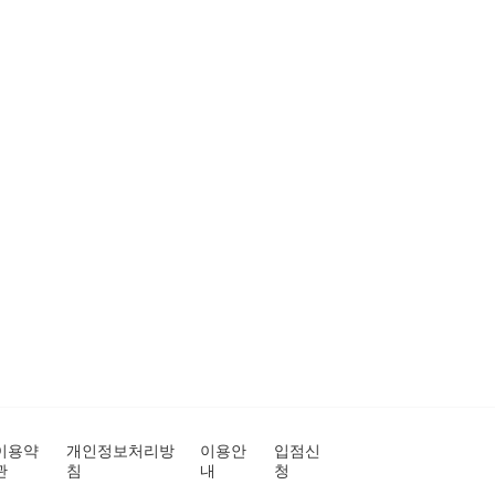
이용약
개인정보처리방
이용안
입점신
관
침
내
청