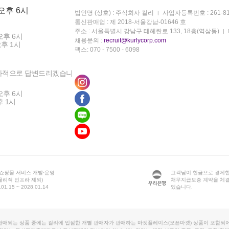
 오후 6시
법인명 (상호) : 주식회사 컬리
사업자등록번호 : 261-81
통신판매업 : 제 2018-서울강남-01646 호
주소 : 서울특별시 강남구 테헤란로 133, 18층(역삼동)
오후 6시
채용문의 :
recruit@kurlycorp.com
오후 1시
팩스: 070 - 7500 - 6098
차적으로 답변드리겠습니
오후 6시
후 1시
 쇼핑몰 서비스 개발·운영
고객님이 현금으로 결제한
물리적 인프라 제외)
채무지급보증 계약을 체
1.15 ~ 2028.01.14
있습니다.
판매되는 상품 중에는 컬리에 입점한 개별 판매자가 판매하는 마켓플레이스(오픈마켓) 상품이 포함되어