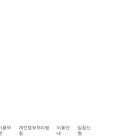
이용약
개인정보처리방
이용안
입점신
관
침
내
청