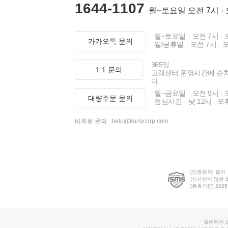
1644-1107
월~토요일 오전 7시 -
월~토요일
오전 7시 - 
카카오톡 문의
일/공휴일
오전 7시 - 
365일
1:1 문의
고객센터 운영시간에 순
다.
월~금요일
오전 9시 - 
대량주문 문의
점심시간
낮 12시 - 오
비회원 문의 :
help@kurlycorp.com
[인증범위] 컬리
(심사받지 않은 
[유효기간] 2025.0
컬리에서 