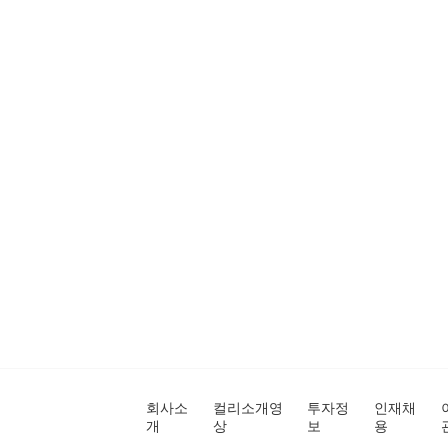
회사소
컬리소개영
투자정
인재채
개
상
보
용