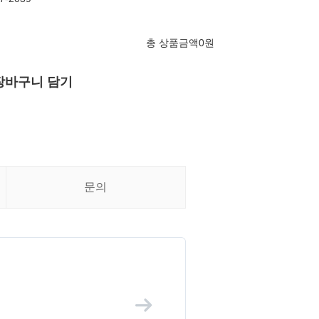
총 상품금액
0
원
장바구니 담기
문의