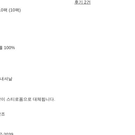
후기 2건
팩 (10팩)
확률
100
%
터내셔날
장이 스티로폼으로 대체됩니다.
참조
-2039