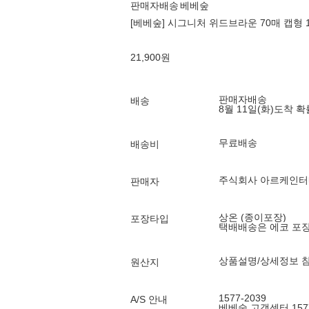
판매자배송
베베숲
[베베숲] 시그니처 위드브라운 70매 캡형 10
21,900
원
판매자배송
배송
8월 11일(화)
도착 
무료배송
배송비
주식회사 아르케인
판매자
상온 (종이포장)
포장타입
택배배송은 에코 포
상품설명/상세정보 
원산지
1577-2039
A/S 안내
베베숲 고객센터 1577